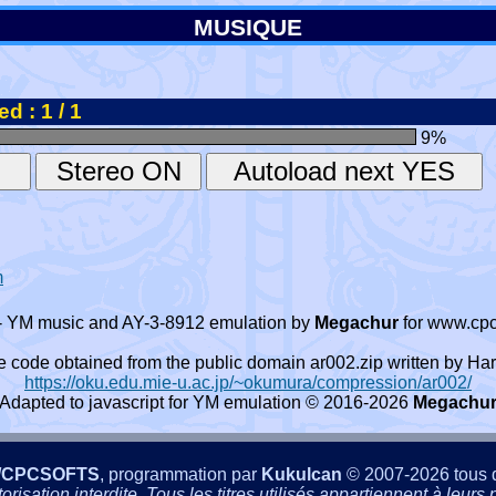
MUSIQUE
d : 1 / 1
9
%
m
- YM music and AY-3-8912 emulation by
Megachur
for www.cpc
e code obtained from the public domain ar002.zip written by
https://oku.edu.mie-u.ac.jp/~okumura/compression/ar002/
Adapted to javascript for YM emulation © 2016-2026
Megachu
/CPCSOFTS
, programmation par
Kukulcan
© 2007-2026 tous d
isation interdite. Tous les titres utilisés appartiennent à leurs p