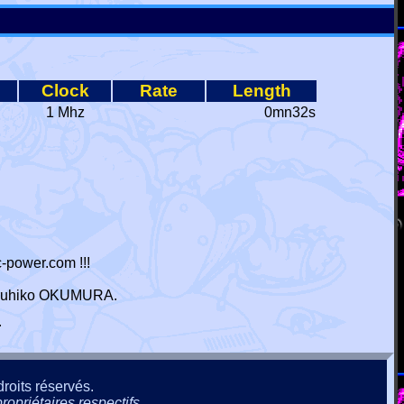
Clock
Rate
Length
1 Mhz
0mn32s
-power.com !!!
 Haruhiko OKUMURA.
r
roits réservés.
ropriétaires respectifs.