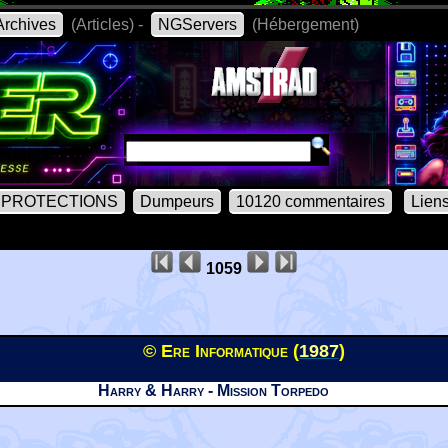
rchives
(Articles) -
NGServers
(Hébergement)
PROTECTIONS
Dumpeurs
10120 commentaires
Lien
1059
© Ere Informatique (
1987
)
Harry & Harry - Mission Torpedo