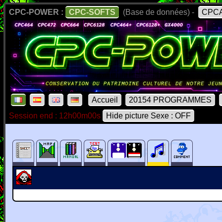
CPC-POWER :
CPC-SOFTS
(Base de données) -
CPCA
Accueil
20154 PROGRAMMES
Session end : 12h00m00s
Hide picture Sexe : OFF