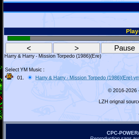
Playe
Harry & Harry - Mission Torpedo (1986)(Ere)
Select YM Music :
01.
Harry & Harry - Mission Torpedo (1986)(Ere).y
© 2016-2026 
LZH orignal sourc
CPC-POWER
Reproduction sans autor