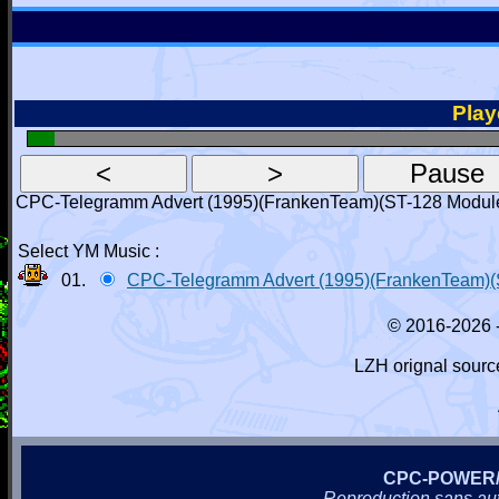
Playe
CPC-Telegramm Advert (1995)(FrankenTeam)(ST-128 Modul
Select YM Music :
01.
CPC-Telegramm Advert (1995)(FrankenTeam)(
© 2016-2026 
LZH orignal sourc
CPC-POWER
Reproduction sans autor