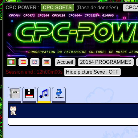
CPC-POWER :
CPC-SOFTS
(Base de données) -
CPCA
Accueil
20154 PROGRAMMES
Session end : 12h00m00s
Hide picture Sexe : OFF