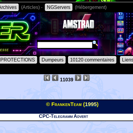
rchives
(Articles) -
NGServers
(Hébergement)
PROTECTIONS
Dumpeurs
10120 commentaires
Lien
11039
© FrankenTeam (
1995
)
CPC-Telegramm Advert