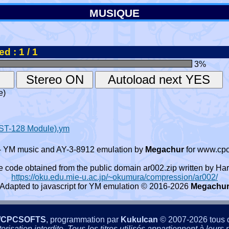
MUSIQUE
d : 1 / 1
3
%
e)
ST-128 Module).ym
- YM music and AY-3-8912 emulation by
Megachur
for www.cpc
e code obtained from the public domain ar002.zip written by
https://oku.edu.mie-u.ac.jp/~okumura/compression/ar002/
Adapted to javascript for YM emulation © 2016-2026
Megachu
/CPCSOFTS
, programmation par
Kukulcan
© 2007-2026 tous d
isation interdite. Tous les titres utilisés appartiennent à leurs p