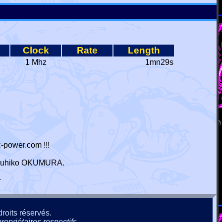
Clock
Rate
Length
1 Mhz
1mn29s
-power.com !!!
 Haruhiko OKUMURA.
r
roits réservés.
ropriétaires respectifs.