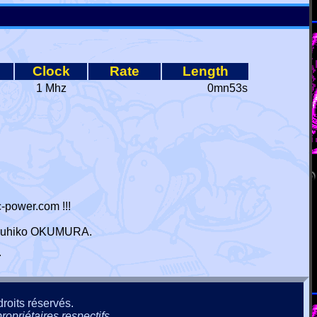
Clock
Rate
Length
1 Mhz
0mn53s
-power.com !!!
 Haruhiko OKUMURA.
r
roits réservés.
ropriétaires respectifs.