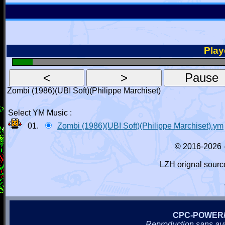
Playe
Zombi (1986)(UBI Soft)(Philippe Marchiset)
Select YM Music :
01.
Zombi (1986)(UBI Soft)(Philippe Marchiset).ym
© 2016-2026 
LZH orignal sourc
CPC-POWER
Reproduction sans autor