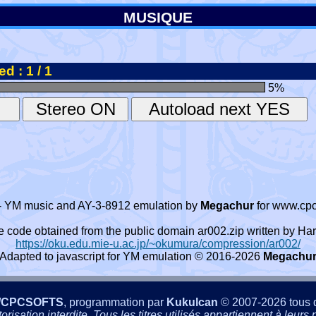
MUSIQUE
d : 1 / 1
5
%
- YM music and AY-3-8912 emulation by
Megachur
for www.cpc
e code obtained from the public domain ar002.zip written by
https://oku.edu.mie-u.ac.jp/~okumura/compression/ar002/
Adapted to javascript for YM emulation © 2016-2026
Megachu
/CPCSOFTS
, programmation par
Kukulcan
© 2007-2026 tous d
isation interdite. Tous les titres utilisés appartiennent à leurs p