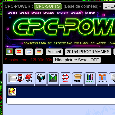
CPC-POWER :
CPC-SOFTS
(Base de données) -
CPCA
Accueil
20154 PROGRAMMES
Session end : 12h00m00s
Hide picture Sexe : OFF