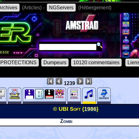
rchives
(Articles) -
NGServers
(Hébergement)
PROTECTIONS
Dumpeurs
10120 commentaires
Lien
1239
© UBI Soft (
1986
)
Zombi