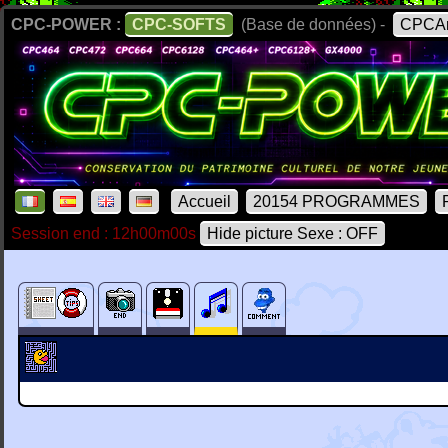
CPC-POWER :
CPC-SOFTS
(Base de données) -
CPCAr
Accueil
20154 PROGRAMMES
Session end : 12h00m00s
Hide picture Sexe : OFF