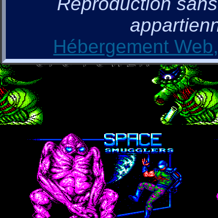
Reproduction sans a
appartienn
Hébergement Web, 