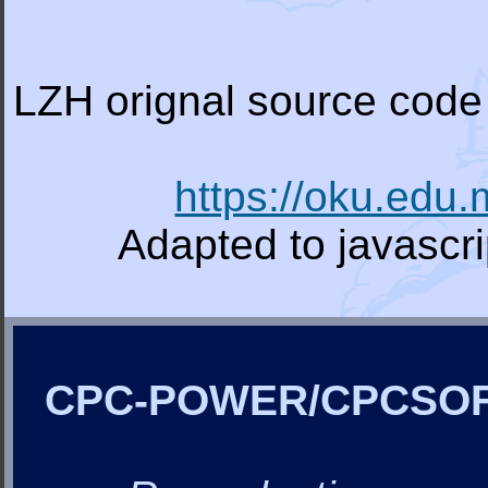
LZH orignal source code 
https://oku.edu
Adapted to javascr
CPC-POWER/CPCSO