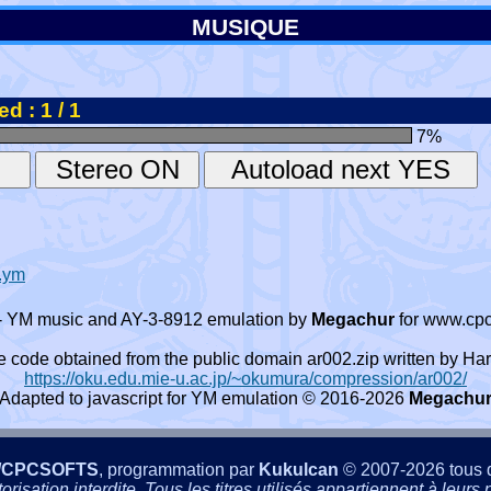
MUSIQUE
d : 1 / 1
7
%
).ym
- YM music and AY-3-8912 emulation by
Megachur
for www.cpc
e code obtained from the public domain ar002.zip written by
https://oku.edu.mie-u.ac.jp/~okumura/compression/ar002/
Adapted to javascript for YM emulation © 2016-2026
Megachu
/CPCSOFTS
, programmation par
Kukulcan
© 2007-2026 tous d
isation interdite. Tous les titres utilisés appartiennent à leurs p