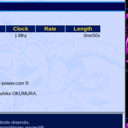
Clock
Rate
Length
1 Mhz
0mn50s
-power.com !!!
 Haruhiko OKUMURA.
r
roits réservés.
ropriétaires respectifs.