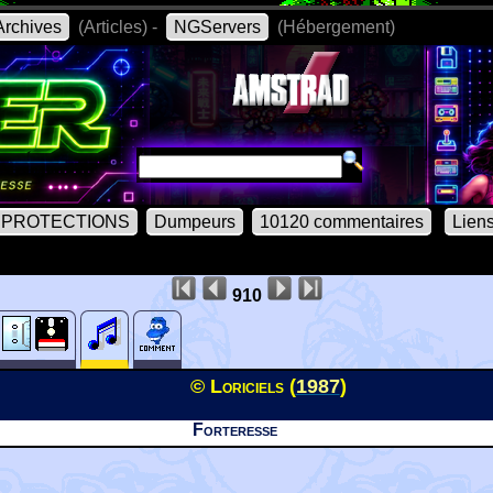
rchives
(Articles) -
NGServers
(Hébergement)
PROTECTIONS
Dumpeurs
10120 commentaires
Lien
910
© Loriciels (
1987
)
Forteresse