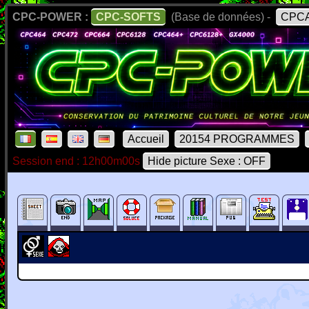
CPC-POWER :
CPC-SOFTS
(Base de données) -
CPCA
Accueil
20154 PROGRAMMES
Session end : 12h00m00s
Hide picture Sexe : OFF