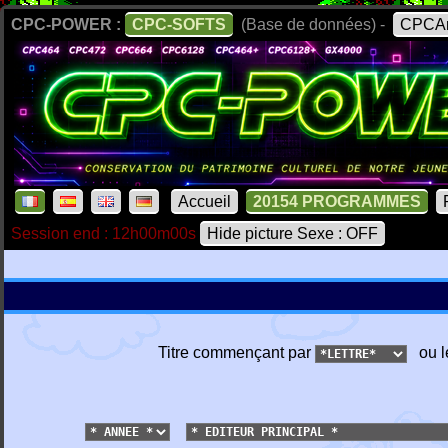
CPC-POWER :
CPC-SOFTS
(Base de données) -
CPCAr
Accueil
20154 PROGRAMMES
Session end : 12h00m00s
Hide picture Sexe : OFF
Titre commençant par
ou l