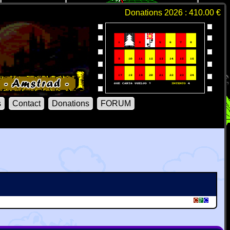
Donations 2026 : 410.00 €
s
Contact
Donations
FORUM