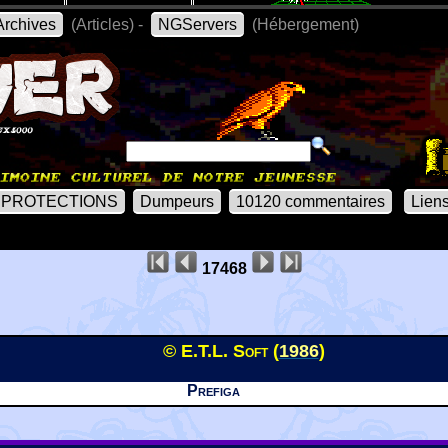
rchives
(Articles) -
NGServers
(Hébergement)
PROTECTIONS
Dumpeurs
10120 commentaires
Lien
17468
© E.T.L. Soft (
1986
)
Prefiga