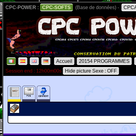
CPC-POWER :
CPC-SOFTS
(Base de données) -
CPCA
Accueil
20154 PROGRAMMES
Session end : 12h00m00s
Hide picture Sexe : OFF