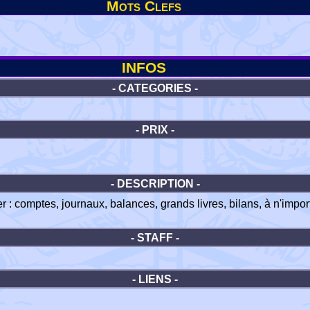
Mots Clefs
INFOS
- CATEGORIES -
- PRIX -
- DESCRIPTION -
er : comptes, journaux, balances, grands livres, bilans, à n'imp
- STAFF -
- LIENS -