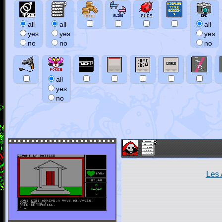
all
all
all
yes
yes
yes
no
no
no
all
yes
no
Les 