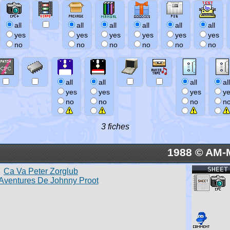
all
all
all
all
all
all
yes
yes
yes
yes
yes
yes
no
no
no
no
no
no
all
all
all
all
yes
yes
yes
y
no
no
no
n
3 fiches
1988 © AM-
SHEET
Ca Va Peter Zorglub
Aventures De Johnny Proot