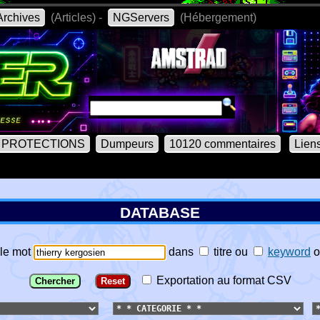
rchives
(Articles) -
NGServers
(Hébergement)
PROTECTIONS
Dumpeurs
10120 commentaires
Lien
DATABASE
le mot
dans
titre
ou
keyword
o
Exportation au format CSV