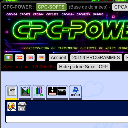
CPC-POWER :
CPC-SOFTS
(Base de données) -
CPCAr
Accueil
20154 PROGRAMMES
Session end : 12h00m00s
Hide picture Sexe : OFF