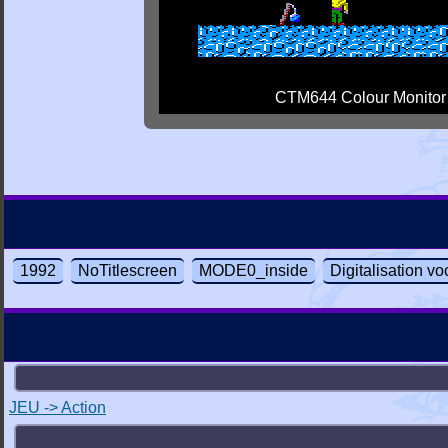
CTM644 Colour Monitor
1992
NoTitlescreen
MODE0_inside
Digitalisation vo
JEU -> Action