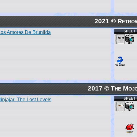
2021 © Retro
SHEET
Los Amores De Brunilda
2017 © The Mojo
SHEET
injajar! The Lost Levels