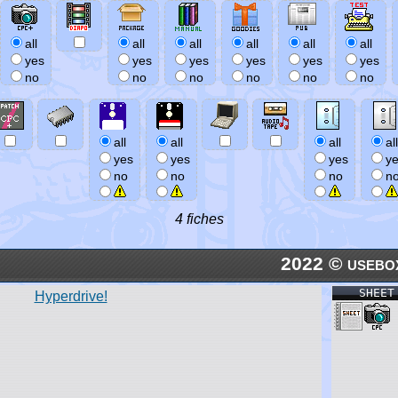
all
all
all
all
all
all
yes
yes
yes
yes
yes
yes
no
no
no
no
no
no
all
all
all
all
yes
yes
yes
y
no
no
no
n
4 fiches
2022 © usebo
SHEET
Hyperdrive!