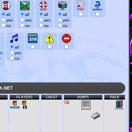
all
all
all
all
yes
yes
yes
yes
no
no
no
no
all
es
yes
o
no
x.net
PLAYERS
CHEAT
DUMPS
PACK