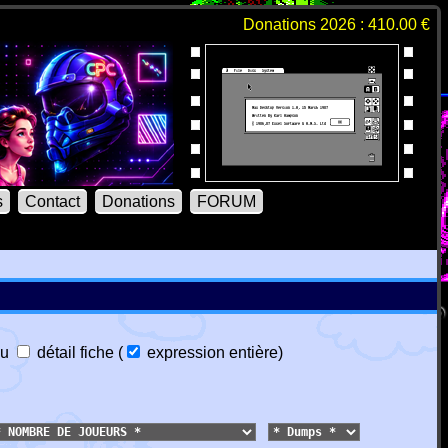
Donations 2026 : 410.00 €
s
Contact
Donations
FORUM
u
détail fiche
(
expression entière
)