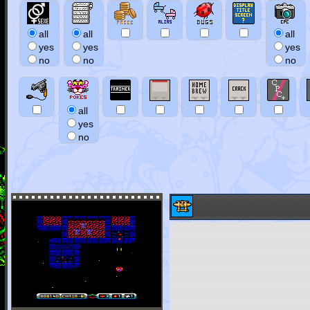
all
all
all
yes
yes
yes
no
no
no
all
yes
no