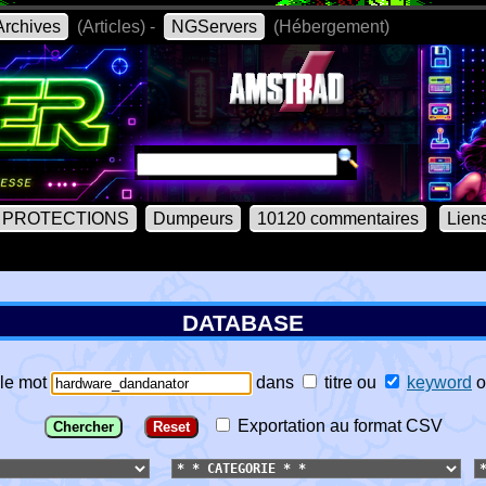
rchives
(Articles) -
NGServers
(Hébergement)
PROTECTIONS
Dumpeurs
10120 commentaires
Lien
DATABASE
le mot
dans
titre
ou
keyword
o
Exportation au format CSV