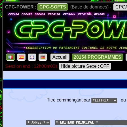
CPC-POWER :
CPC-SOFTS
(Base de données) -
CPCA
Accueil
20154 PROGRAMMES
Session end : 12h00m00s
Hide picture Sexe : OFF
Titre commençant par
ou 