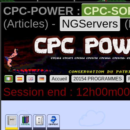
CPC-POWER :
CPC-SO
(Articles) -
NGServers
(
Accueil
20154 PROGRAMMES
Session end : 12h00m0