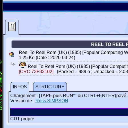
REEL TO REEL R
Reel To Reel Rom (UK) (1985) [Popular Computing We
1.25 Ko (Date : 2020-03-24)
Reel To Reel Rom (UK) (1985) [Popular Computin
[CRC:73F33102]
(Packed = 989 o ; Unpacked = 2.08
INFOS
STRUCTURE
Chargement : |TAPE puis RUN"" ou CTRL+ENTER(pavé 
Version de :
Ross SIMPSON
CDT propre