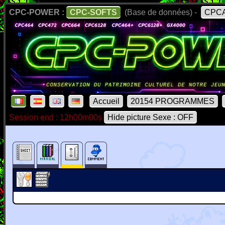
CPC-POWER :
CPC-SOFTS
(Base de données) -
CPCA
Accueil
20154 PROGRAMMES
Session end : 12h00m00s
Hide picture Sexe : OFF