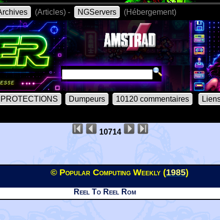
rchives
(Articles) -
NGServers
(Hébergement)
PROTECTIONS
Dumpeurs
10120 commentaires
Lien
10714
© Popular Computing Weekly (
1985
)
Reel To Reel Rom