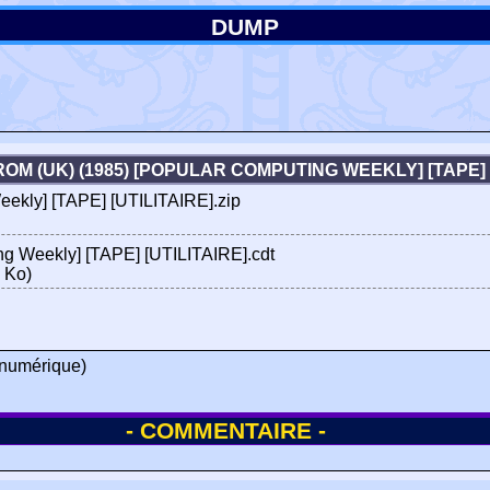
DUMP
OM (UK) (1985) [POPULAR COMPUTING WEEKLY] [TAPE] 
ekly] [TAPE] [UTILITAIRE].zip
g Weekly] [TAPE] [UTILITAIRE].cdt
 Ko)
numérique)
- COMMENTAIRE -