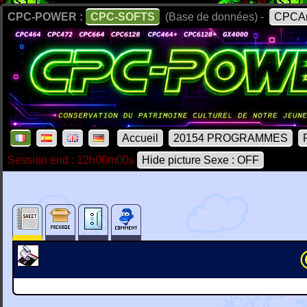
CPC-POWER :
CPC-SOFTS
(Base de données) -
CPCAr
Accueil
20154 PROGRAMMES
Session end : 12h00m00s
Hide picture Sexe : OFF