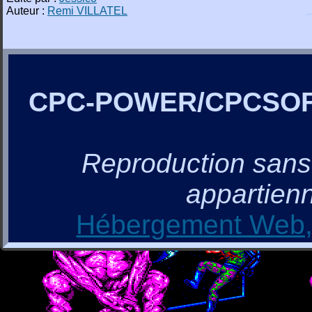
Auteur :
Remi VILLATEL
CPC-POWER/CPCSO
Reproduction sans a
appartienn
Hébergement Web, 