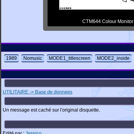
CTM644 Colour Monitor
1989
Nomusic
MODE1_titlescreen
MODE2_inside
UTILITAIRE -> Base de donnees
Un message est caché sur l'original disquette.
Edité par :
Jessico