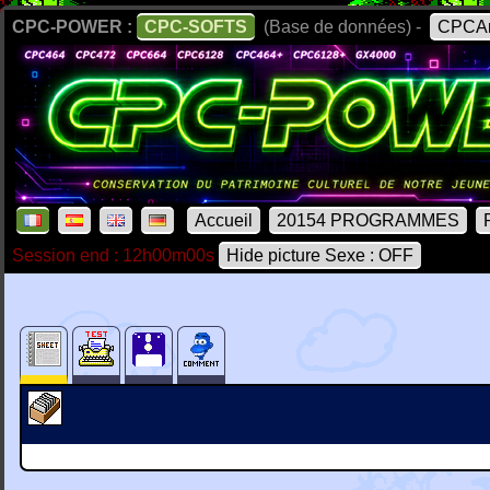
CPC-POWER :
CPC-SOFTS
(Base de données) -
CPCAr
Accueil
20154 PROGRAMMES
Session end : 12h00m00s
Hide picture Sexe : OFF