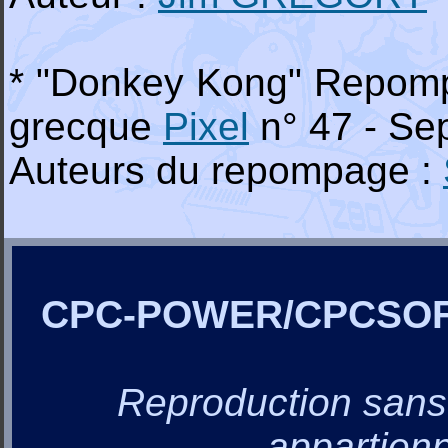
* "Donkey Kong" Repompa
grecque
Pixel
n° 47 - Se
Auteurs du repompage :
CPC-POWER/CPCSO
Reproduction sans a
appartienn