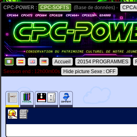
CPC-POWER :
CPC-SOFTS
(Base de données) -
CPCAr
Accueil
20154 PROGRAMMES
Session end : 12h00m00s
Hide picture Sexe : OFF