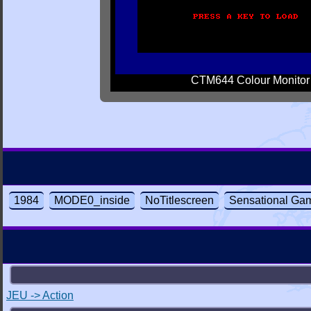
CTM644 Colour Monitor
1984
MODE0_inside
NoTitlescreen
Sensational Gam
JEU -> Action