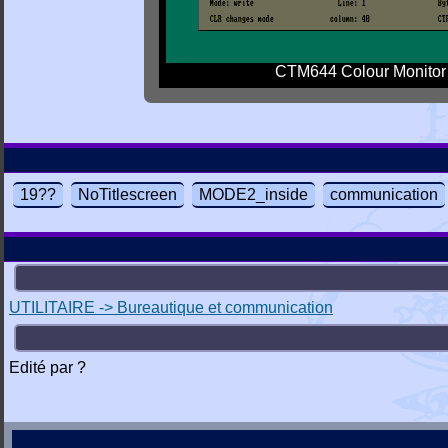
CTM644 Colour Monitor
19??
NoTitlescreen
MODE2_inside
communication
UTILITAIRE -> Bureautique et communication
Edité par ?