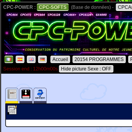
CPC-POWER :
CPC-SOFTS
(Base de données) -
CPCAr
Accueil
20154 PROGRAMMES
Session end : 12h00m00s
Hide picture Sexe : OFF