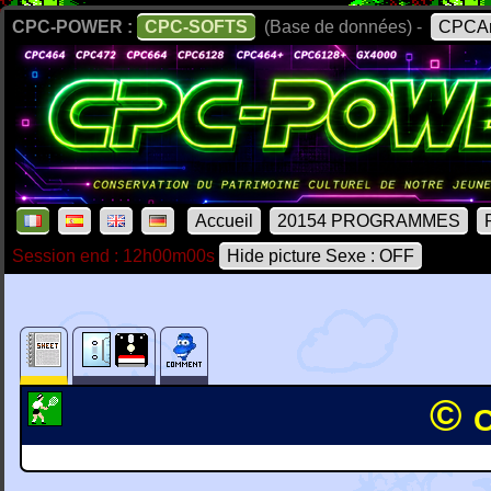
CPC-POWER :
CPC-SOFTS
(Base de données) -
CPCAr
Accueil
20154 PROGRAMMES
Session end : 12h00m00s
Hide picture Sexe : OFF
© 