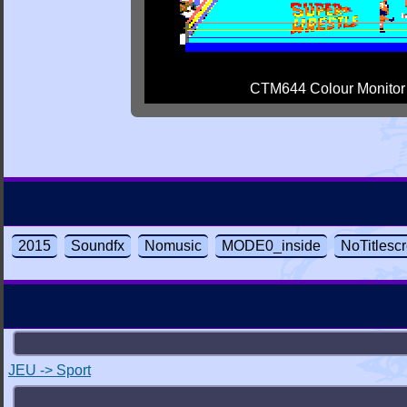
CTM644 Colour Monitor
2015
Soundfx
Nomusic
MODE0_inside
NoTitlesc
JEU -> Sport