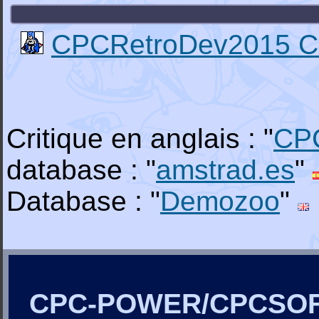
CPCRetroDev2015 Ca
Critique en anglais : "
CP
database : "
amstrad.es
"
Database : "
Demozoo
"
CPC-POWER/CPCSO