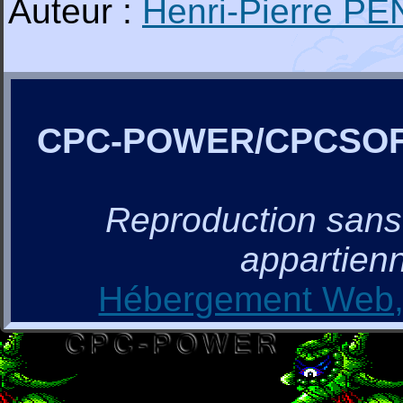
Auteur :
Henri-Pierre P
CPC-POWER/CPCSO
Reproduction sans a
appartienn
Hébergement Web, 