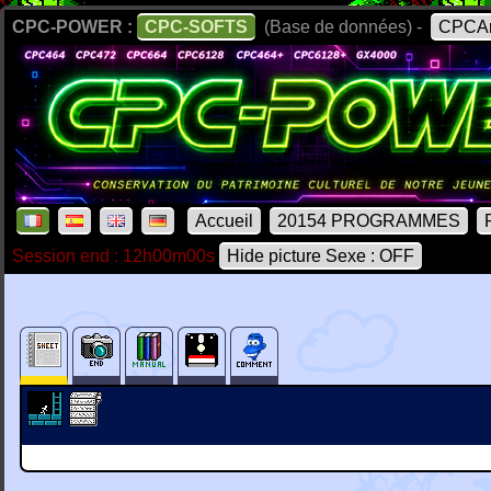
CPC-POWER :
CPC-SOFTS
(Base de données) -
CPCAr
Accueil
20154 PROGRAMMES
Session end : 12h00m00s
Hide picture Sexe : OFF