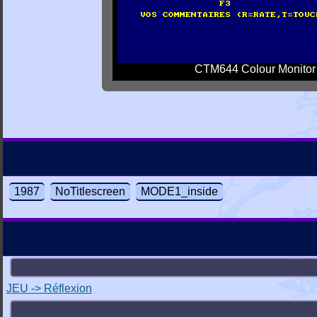
CTM644 Colour Monitor
1987
NoTitlescreen
MODE1_inside
JEU -> Réflexion