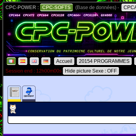
CPC-POWER :
CPC-SOFTS
(Base de données) -
CPCA
Accueil
20154 PROGRAMMES
Session end : 12h00m00s
Hide picture Sexe : OFF