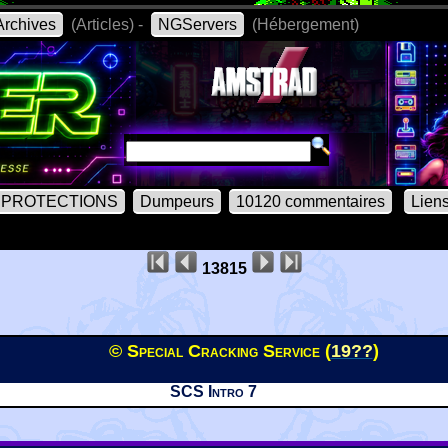
rchives
(Articles) -
NGServers
(Hébergement)
PROTECTIONS
Dumpeurs
10120 commentaires
Lien
13815
© Special Cracking Service (
19??
)
SCS Intro 7