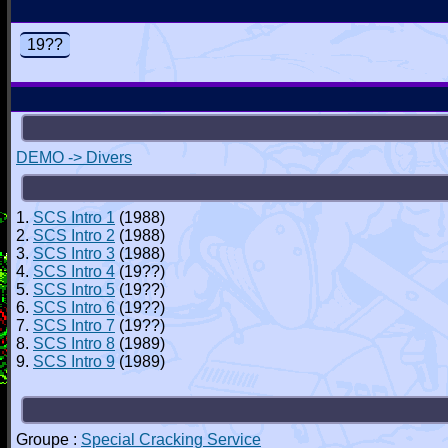
19??
DEMO -> Divers
1.
SCS Intro 1
(1988)
2.
SCS Intro 2
(1988)
3.
SCS Intro 3
(1988)
4.
SCS Intro 4
(19??)
5.
SCS Intro 5
(19??)
6.
SCS Intro 6
(19??)
7.
SCS Intro 7
(19??)
8.
SCS Intro 8
(1989)
9.
SCS Intro 9
(1989)
Groupe :
Special Cracking Service