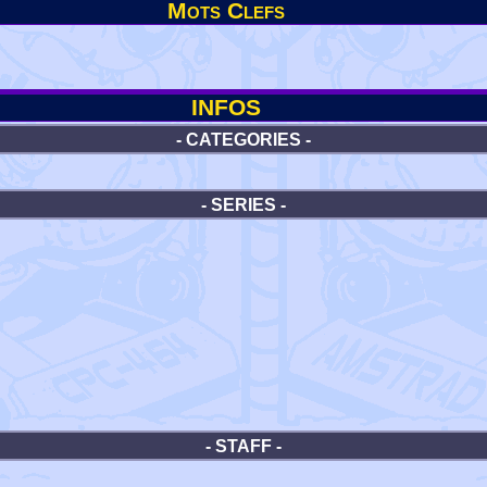
Mots Clefs
INFOS
- CATEGORIES -
- SERIES -
- STAFF -