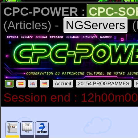
CPC-POWER :
CPC-SO
(Articles) -
NGServers
(
Accueil
20154 PROGRAMMES
Session end : 12h00m0