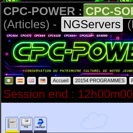
CPC-POWER :
CPC-SO
(Articles) -
NGServers
(
Accueil
20154 PROGRAMMES
Session end : 12h00m0