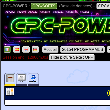
CPC-POWER :
CPC-SOFTS
(Base de données) -
CPCAr
Accueil
20154 PROGRAMMES
Session end : 12h00m00s
Hide picture Sexe : OFF