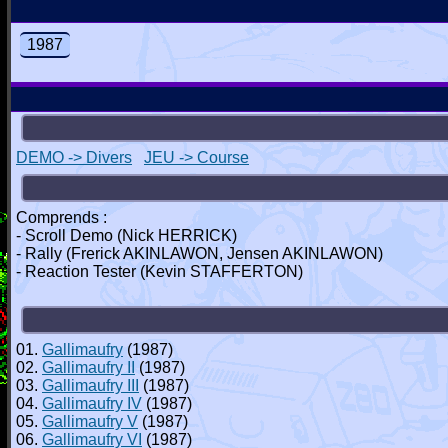
1987
DEMO -> Divers
JEU -> Course
Comprends :
- Scroll Demo (Nick HERRICK)
- Rally (Frerick AKINLAWON, Jensen AKINLAWON)
- Reaction Tester (Kevin STAFFERTON)
01.
Gallimaufry
(1987)
02.
Gallimaufry II
(1987)
03.
Gallimaufry III
(1987)
04.
Gallimaufry IV
(1987)
05.
Gallimaufry V
(1987)
06.
Gallimaufry VI
(1987)