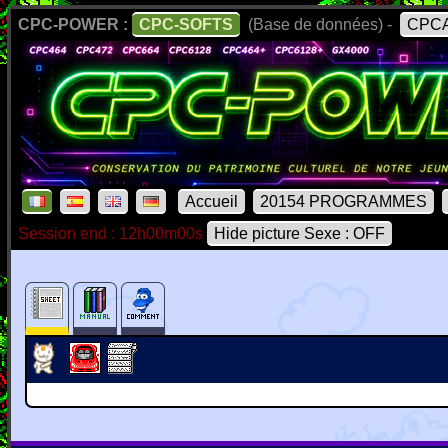
CPC-POWER :
CPC-SOFTS
(Base de données) -
CPCA
Accueil
20154 PROGRAMMES
Session end : 12h00m00s
Hide picture Sexe : OFF