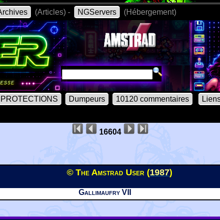
rchives
(Articles) -
NGServers
(Hébergement)
PROTECTIONS
Dumpeurs
10120 commentaires
Lien
16604
© The Amstrad User (
1987
)
Gallimaufry VII