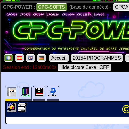
CPC-POWER :
CPC-SOFTS
(Base de données) -
CPCAr
Accueil
20154 PROGRAMMES
Session end : 12h00m00s
Hide picture Sexe : OFF
©