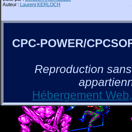
Auteur :
Laurent KERLOCH
CPC-POWER/CPCSO
Reproduction sans a
appartienn
Hébergement Web, 