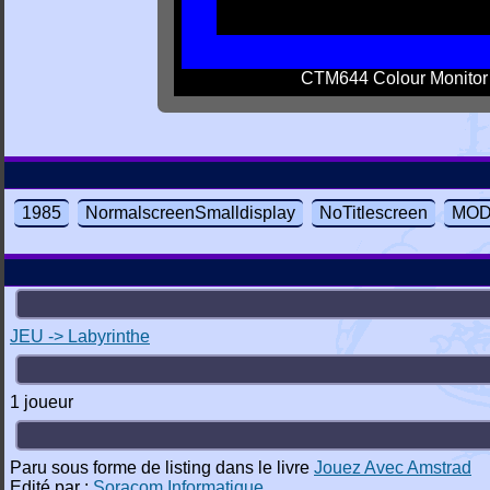
CTM644 Colour Monitor
1985
NormalscreenSmalldisplay
NoTitlescreen
MOD
JEU -> Labyrinthe
1 joueur
Paru sous forme de listing dans le livre
Jouez Avec Amstrad
Edité par :
Soracom Informatique