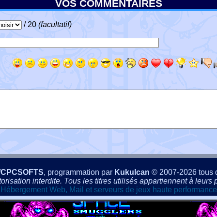
VOS COMMENTAIRES
/ 20
(facultatif)
/CPCSOFTS
, programmation par
Kukulcan
© 2007-2026 tous d
isation interdite. Tous les titres utilisés appartiennent à leurs p
Hébergement Web, Mail et serveurs de jeux haute performance