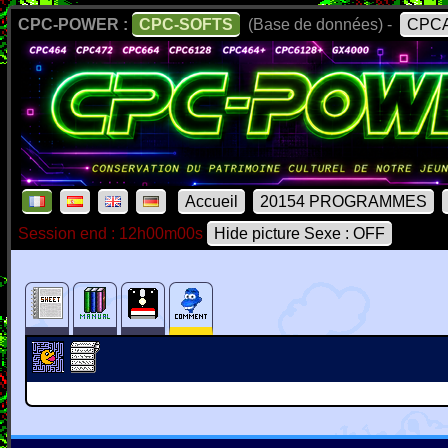
CPC-POWER :
CPC-SOFTS
(Base de données) -
CPCA
Accueil
20154 PROGRAMMES
Session end : 12h00m00s
Hide picture Sexe : OFF