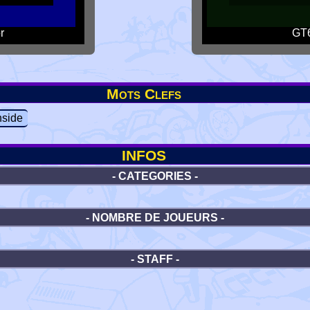
r
GT6
Mots Clefs
side
INFOS
- CATEGORIES -
- NOMBRE DE JOUEURS -
- STAFF -