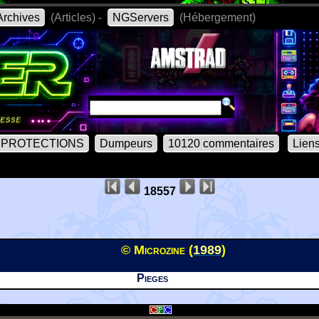
rchives
(Articles) -
NGServers
(Hébergement)
PROTECTIONS
Dumpeurs
10120 commentaires
Lien
18557
© Microzine (
1989
)
Pieges