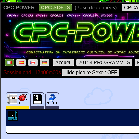
CPC-POWER :
CPC-SOFTS
(Base de données) -
CPCAr
Accueil
20154 PROGRAMMES
Session end : 12h00m00s
Hide picture Sexe : OFF