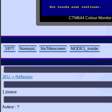
CTM644 Colour Monitor
19??
Nomusic
NoTitlescreen
MODE1_inside
JEU -> Réflexion
1 joueur
Auteur : ?