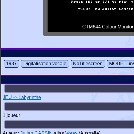
CTM644 Colour Monitor
1987
Digitalisation vocale
NoTitlescreen
MODE1_ins
JEU -> Labyrinthe
1 joueur
Auteur :
Julian CASSIN
alias
Vorax
(Australie)