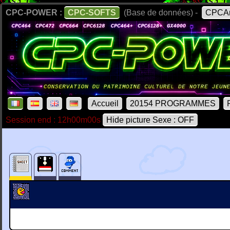
CPC-POWER :
CPC-SOFTS
(Base de données) -
CPCAr
Accueil
20154 PROGRAMMES
Session end : 12h00m00s
Hide picture Sexe : OFF