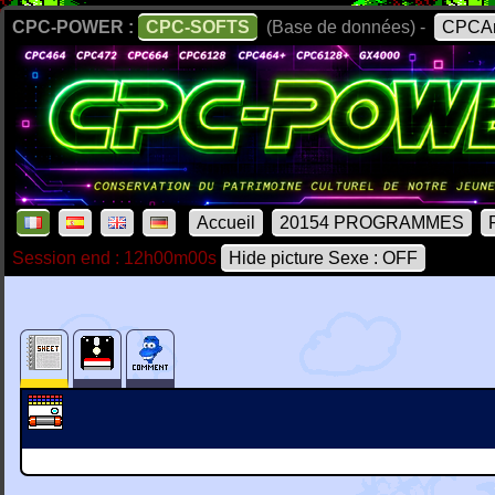
CPC-POWER :
CPC-SOFTS
(Base de données) -
CPCAr
Accueil
20154 PROGRAMMES
Session end : 12h00m00s
Hide picture Sexe : OFF