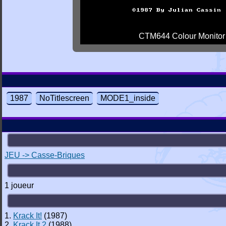
CTM644 Colour Monitor
1987
NoTitlescreen
MODE1_inside
JEU -> Casse-Briques
1 joueur
1.
Krack It!
(1987)
2.
Krack It 2
(1988)