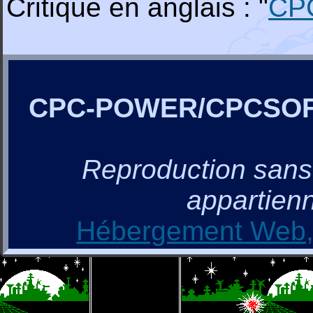
Critique en anglais : "
CP
CPC-POWER/CPCSO
Reproduction sans a
appartienn
Hébergement Web, 