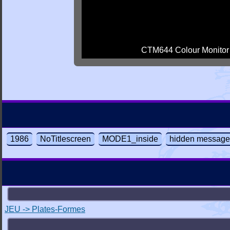
CTM644 Colour Monitor
1986
NoTitlescreen
MODE1_inside
hidden message
JEU -> Plates-Formes