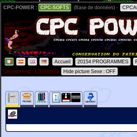
CPC-POWER :
CPC-SOFTS
(Base de données) -
CPCAr
Accueil
20154 PROGRAMMES
Session end : 12h00m00s
Hide picture Sexe : OFF