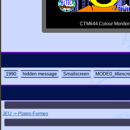
CTM644 Colour Monitor
1990
hidden message
Smallscreen
MODE0_titlescr
JEU -> Plates-Formes