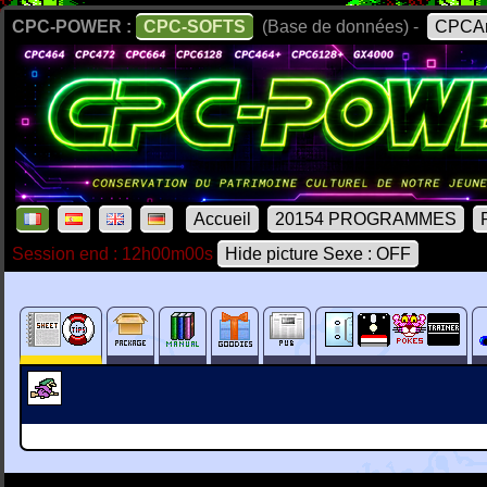
CPC-POWER :
CPC-SOFTS
(Base de données) -
CPCAr
Accueil
20154 PROGRAMMES
Session end : 12h00m00s
Hide picture Sexe : OFF