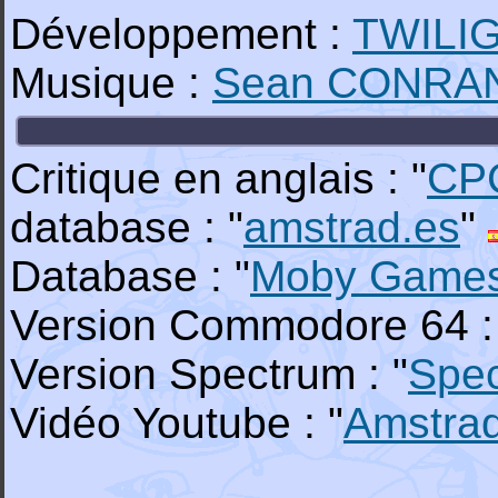
Développement :
TWILI
Musique :
Sean CONRA
Critique en anglais : "
CP
database : "
amstrad.es
"
Database : "
Moby Game
Version Commodore 64 :
Version Spectrum : "
Spe
Vidéo Youtube : "
Amstra