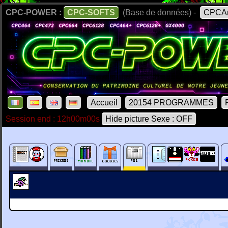
CPC-POWER :
CPC-SOFTS
(Base de données) -
CPCAr
Accueil
20154 PROGRAMMES
Session end : 12h00m00s
Hide picture Sexe : OFF