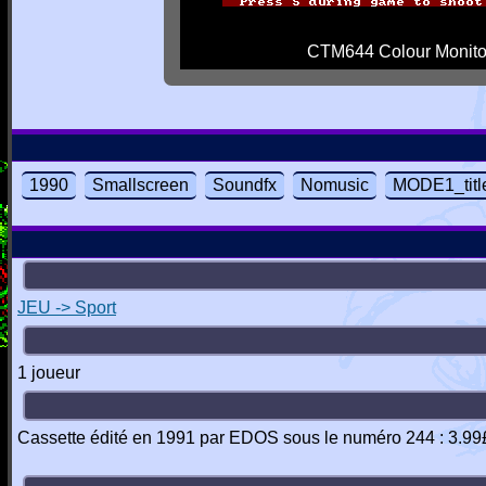
CTM644 Colour Monito
1990
Smallscreen
Soundfx
Nomusic
MODE1_titl
JEU -> Sport
1 joueur
Cassette édité en 1991 par EDOS sous le numéro 244 : 3.99