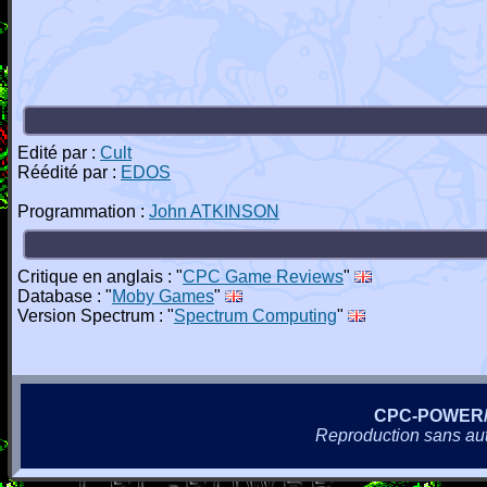
Edité par :
Cult
Réédité par :
EDOS
Programmation :
John ATKINSON
Critique en anglais : "
CPC Game Reviews
"
Database : "
Moby Games
"
Version Spectrum : "
Spectrum Computing
"
CPC-POWER
Reproduction sans autor