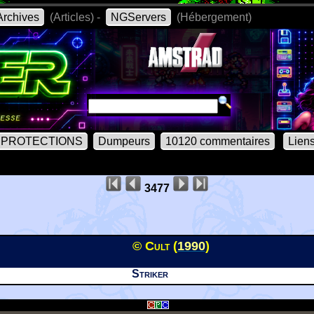
rchives
(Articles) -
NGServers
(Hébergement)
PROTECTIONS
Dumpeurs
10120 commentaires
Lien
3477
© Cult (
1990
)
Striker