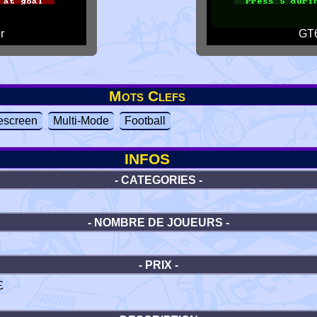
r
GT6
Mots Clefs
escreen
Multi-Mode
Football
INFOS
- CATEGORIES -
- NOMBRE DE JOUEURS -
- PRIX -
£