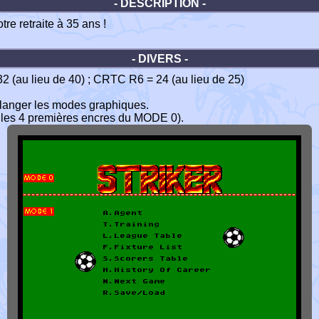
- DESCRIPTION -
re retraite à 35 ans !
- DIVERS -
 32 (au lieu de 40) ; CRTC R6 = 24 (au lieu de 25)
élanger les modes graphiques.
t les 4 premières encres du MODE 0).