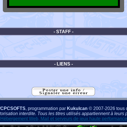
- STAFF -
- LIENS -
/CPCSOFTS
, programmation par
Kukulcan
© 2007-2026 tous d
isation interdite. Tous les titres utilisés appartiennent à leurs p
Hébergement Web, Mail et serveurs de jeux haute performance