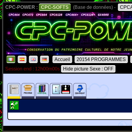
CPC-POWER :
CPC-SOFTS
(Base de données) -
CPCA
Accueil
20154 PROGRAMMES
Session end : 12h00m00s
Hide picture Sexe : OFF