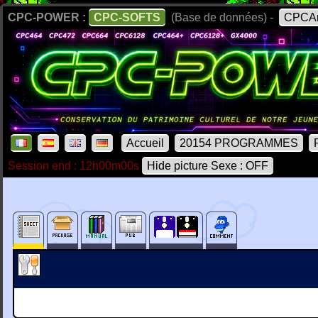
CPC-POWER :
CPC-SOFTS
(Base de données) -
CPCAr
Accueil
20154 PROGRAMMES
Session end : 12h00m00s
Hide picture Sexe : OFF