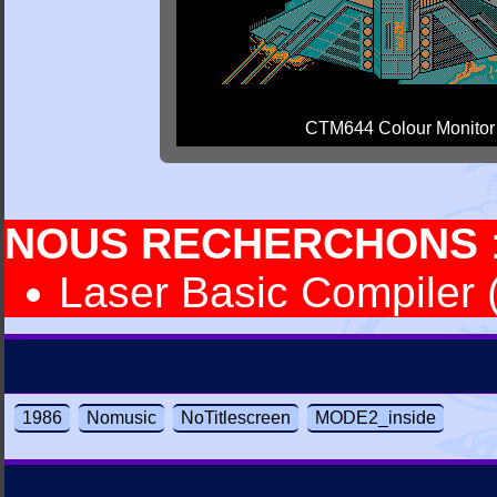
CTM644 Colour Monitor
NOUS RECHERCHONS
Laser Basic Compiler (
1986
Nomusic
NoTitlescreen
MODE2_inside