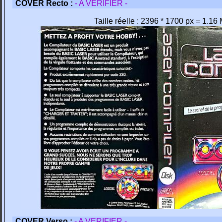
COVER Recto :
- A VERIFIER -
Taille réelle : 2396 * 1700 px = 1.16
COVER Verso :
- A VERIFIER -