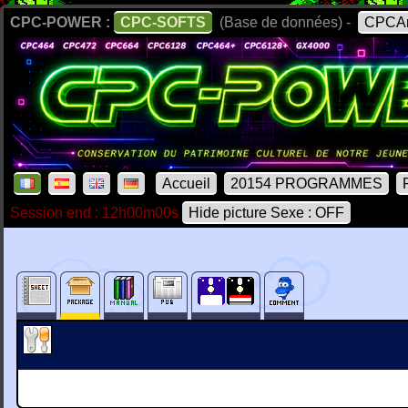
CPC-POWER :
CPC-SOFTS
(Base de données) -
CPCAr
Accueil
20154 PROGRAMMES
Session end : 12h00m00s
Hide picture Sexe : OFF