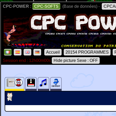
CPC-POWER :
CPC-SOFTS
(Base de données) -
CPCAr
Accueil
20154 PROGRAMMES
Session end : 12h00m00s
Hide picture Sexe : OFF