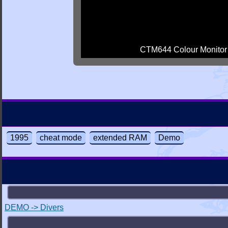
CTM644 Colour Monitor
1995
cheat mode
extended RAM
Demo
DEMO -> Divers