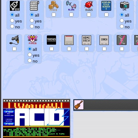
all
all
all
yes
yes
yes
no
no
no
all
yes
no