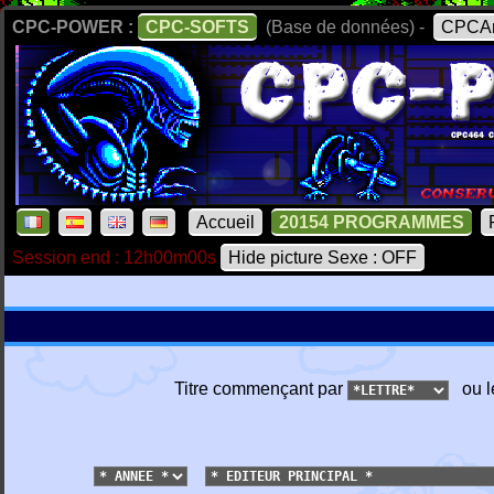
CPC-POWER :
CPC-SOFTS
(Base de données) -
CPCAr
Accueil
20154 PROGRAMMES
Session end : 12h00m00s
Hide picture Sexe : OFF
Titre commençant par
ou l