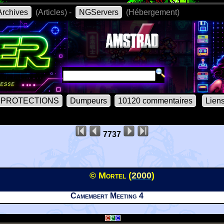
rchives
(Articles) -
NGServers
(Hébergement)
PROTECTIONS
Dumpeurs
10120 commentaires
Lien
7737
© Mortel (
2000
)
Camembert Meeting 4