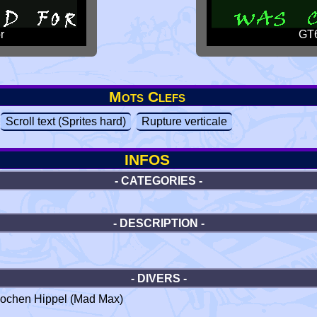
r
GT6
Mots Clefs
Scroll text (Sprites hard)
Rupture verticale
INFOS
- CATEGORIES -
- DESCRIPTION -
- DIVERS -
Jochen Hippel (Mad Max)