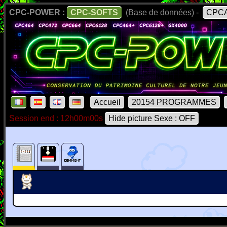
CPC-POWER :
CPC-SOFTS
(Base de données) -
CPCA
Accueil
20154 PROGRAMMES
Session end : 12h00m00s
Hide picture Sexe : OFF