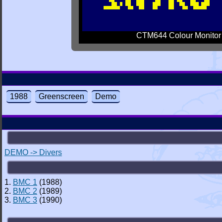
CTM644 Colour Monitor
1988
Greenscreen
Demo
DEMO -> Divers
1.
BMC 1
(1988)
2.
BMC 2
(1989)
3.
BMC 3
(1990)