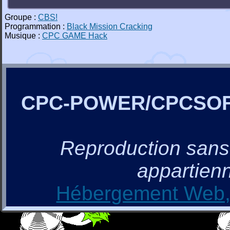
Groupe :
CBS!
Programmation :
Black Mission Cracking
Musique :
CPC GAME Hack
CPC-POWER/CPCSO
Reproduction sans a
appartienn
Hébergement Web, 