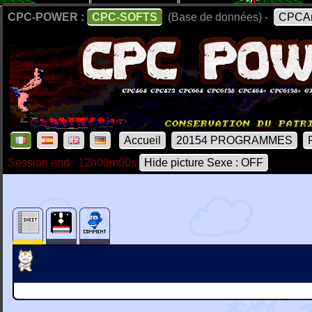
CPC-POWER :
CPC-SOFTS
(Base de données) -
CPCAr
Accueil
20154 PROGRAMMES
Session end : 12h00m00s
Hide picture Sexe : OFF