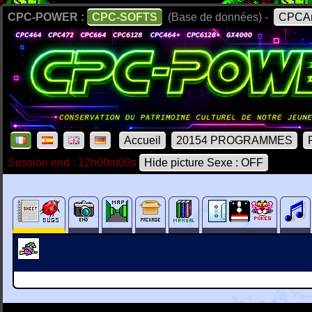
CPC-POWER :
CPC-SOFTS
(Base de données) -
CPCAr
Accueil
20154 PROGRAMMES
Session end : 12h00m00s
Hide picture Sexe : OFF