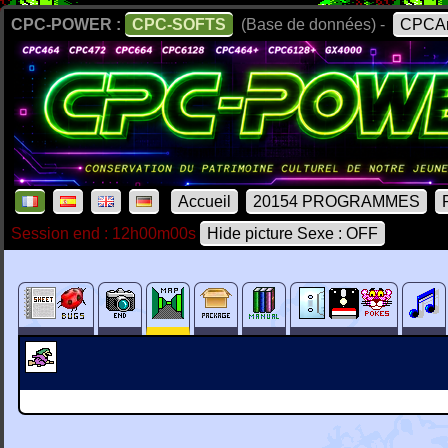
CPC-POWER :
CPC-SOFTS
(Base de données) -
CPCAr
Accueil
20154 PROGRAMMES
Session end : 12h00m00s
Hide picture Sexe : OFF