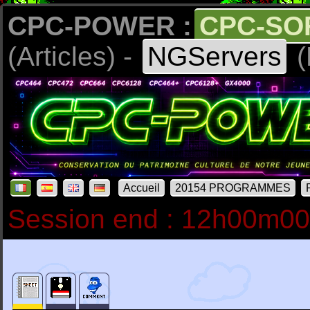
CPC-POWER :
CPC-SO
(Articles) -
NGServers
(
Accueil
20154 PROGRAMMES
Session end : 12h00m0