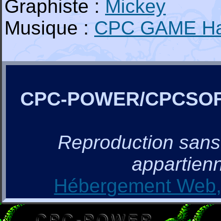
Graphiste :
Mickey
Musique :
CPC GAME H
CPC-POWER/CPCSO
Reproduction sans a
appartienn
Hébergement Web, 