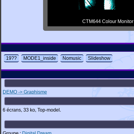
CTM644 Colour Monitor
19??
MODE1_inside
Nomusic
Slideshow
DEMO -> Graphisme
6 écrans, 33 ko, Top-model.
Groupe :
Digital Dream