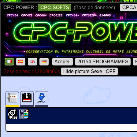
CPC-POWER :
CPC-SOFTS
(Base de données) -
CPCAr
Accueil
20154 PROGRAMMES
Session end : 12h00m00s
Hide picture Sexe : OFF