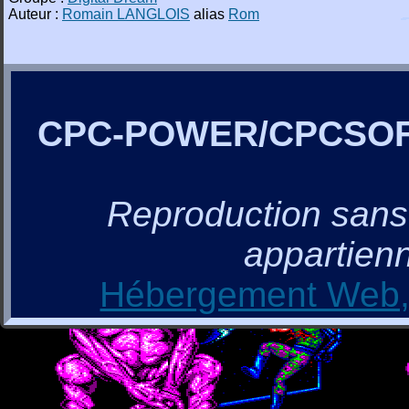
Auteur :
Romain LANGLOIS
alias
Rom
CPC-POWER/CPCSO
Reproduction sans a
appartienn
Hébergement Web, 