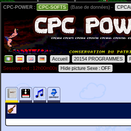
CPC-POWER :
CPC-SOFTS
(Base de données) -
CPCAr
Accueil
20154 PROGRAMMES
Session end : 12h00m00s
Hide picture Sexe : OFF