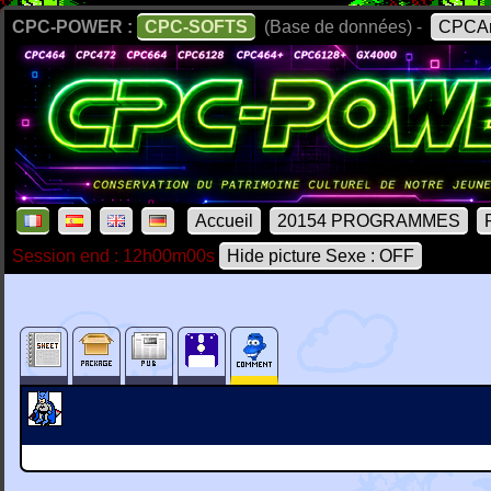
CPC-POWER :
CPC-SOFTS
(Base de données) -
CPCAr
Accueil
20154 PROGRAMMES
Session end : 12h00m00s
Hide picture Sexe : OFF