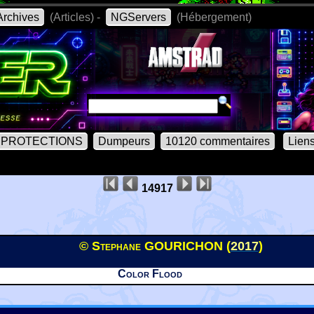
rchives
(Articles) -
NGServers
(Hébergement)
PROTECTIONS
Dumpeurs
10120 commentaires
Lien
14917
© Stephane GOURICHON (
2017
)
Color Flood