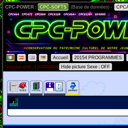
CPC-POWER :
CPC-SOFTS
(Base de données) -
CPCA
Accueil
20154 PROGRAMMES
Session end : 12h00m00s
Hide picture Sexe : OFF