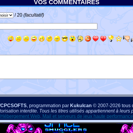
VOS COMMENTAIRES
/ 20
(facultatif)
/CPCSOFTS
, programmation par
Kukulcan
© 2007-2026 tous d
isation interdite. Tous les titres utilisés appartiennent à leurs p
Hébergement Web, Mail et serveurs de jeux haute performance