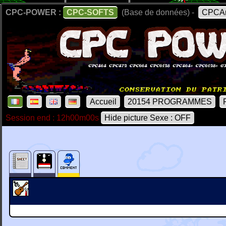
CPC-POWER :
CPC-SOFTS
(Base de données) -
CPCAr
Accueil
20154 PROGRAMMES
Session end : 12h00m00s
Hide picture Sexe : OFF