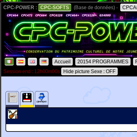
CPC-POWER :
CPC-SOFTS
(Base de données) -
CPCAr
Accueil
20154 PROGRAMMES
Session end : 12h00m00s
Hide picture Sexe : OFF