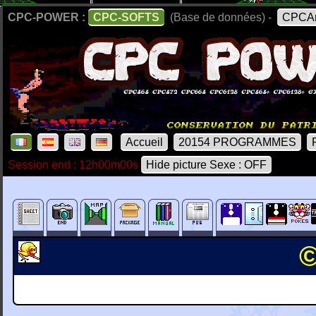
CPC-POWER :
CPC-SOFTS
(Base de données) -
CPCAr
Accueil
20154 PROGRAMMES
Session end : 12h00m00s
Hide picture Sexe : OFF
©