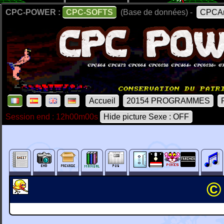
CPC-POWER :
CPC-SOFTS
(Base de données) -
CPCAr
Accueil
20154 PROGRAMMES
Session end : 12h00m00s
Hide picture Sexe : OFF
©